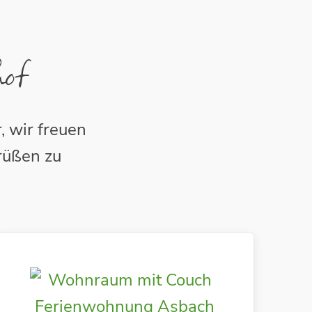
hof
, wir freuen
rüßen zu