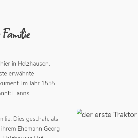
 Familie
 hier in Holzhausen.
rste erwähnte
okument. Im Jahr 1555
annt: Hanns
lie. Dies geschah, als
it ihrem Ehemann Georg